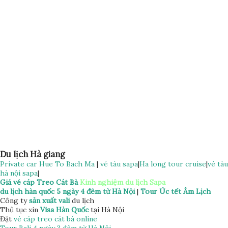
xe limousine Hà Nội Hà Giang 380.000 / vé / lượt THANH
TOÁN : Quý khách thanh toán trước 100%
Du lịch Hà giang
Private car Hue To Bach Ma
|
vé tàu sapa
|
Ha long tour cruise
|
vé tàu
hà nội sapa
|
Giá vé cáp Treo Cát Bà
Kinh nghiệm du lịch Sapa
du lịch hàn quốc 5 ngày 4 đêm từ Hà Nội
|
Tour Úc tết Âm Lịch
Công ty
sản xuất vali
du lịch
Thủ tục xin
Visa Hàn Quốc
tại Hà Nội
Đặt
vé cáp treo cát bà online
Tour Bali 4 ngày 3 đêm từ Hà Nội