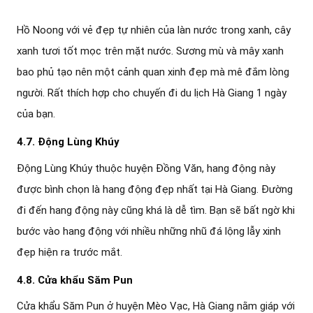
Hồ Noong với vẻ đẹp tự nhiên của làn nước trong xanh, cây
xanh tươi tốt mọc trên mặt nước. Sương mù và mây xanh
bao phủ tạo nên một cảnh quan xinh đẹp mà mê đắm lòng
người. Rất thích hợp cho chuyến đi du lịch Hà Giang 1 ngày
của bạn.
4.7. Động Lùng Khúy
Động Lùng Khúy thuộc huyện Đồng Văn, hang động này
được bình chọn là hang động đẹp nhất tại Hà Giang. Đường
đi đến hang động này cũng khá là dễ tìm. Bạn sẽ bất ngờ khi
bước vào hang động với nhiều những nhũ đá lộng lẫy xinh
đẹp hiện ra trước mắt.
4.8. Cửa khẩu Săm Pun
Cửa khẩu Săm Pun ở huyện Mèo Vạc, Hà Giang nằm giáp với