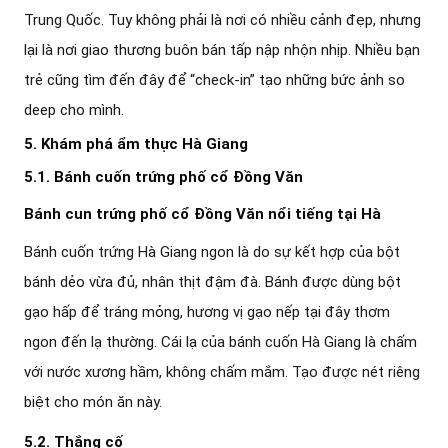
Trung Quốc. Tuy không phải là nơi có nhiều cảnh đẹp, nhưng
lại là nơi giao thương buôn bán tấp nập nhộn nhịp. Nhiều bạn
trẻ cũng tìm đến đây để “check-in” tạo những bức ảnh so
deep cho mình.
5. Khám phá ẩm thực Hà Giang
5.1. Bánh cuốn trứng phố cổ Đồng Văn
Bánh cun trứng phố cổ Đồng Văn nổi tiếng tại Hà
Bánh cuốn trứng Hà Giang ngon là do sự kết hợp của bột
bánh dẻo vừa đủ, nhân thịt đậm đà. Bánh được dùng bột
gạo hấp để tráng mỏng, hương vị gạo nếp tại đây thơm
ngon đến lạ thường. Cái lạ của bánh cuốn Hà Giang là chấm
với nước xương hầm, không chấm mắm. Tạo được nét riêng
biệt cho món ăn này.
5.2. Thắng cố