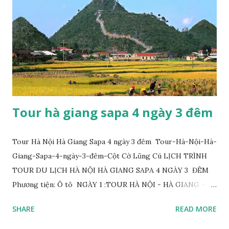
Tour hà giang sapa 4 ngày 3 đêm
Tour Hà Nội Hà Giang Sapa 4 ngày 3 đêm Tour-Hà-Nội-Hà-
Giang-Sapa-4-ngày-3-đêm-Cột Cờ Lũng Cú LỊCH TRÌNH
TOUR DU LỊCH HÀ NỘI HÀ GIANG SAPA 4 NGÀY 3 ĐÊM
Phương tiện: Ô tô NGÀY 1 :TOUR HÀ NỘI - HÀ GIANG -
ĐỒNG VĂN (ĂN SÁNG TRƯA, TỐI) 05h30: Xe ô tô và hướng
SHARE
READ MORE
dẫn viên đón Quý khách tại điểm hẹn đưa quý khách đi dùng
điểm tâm sáng tại nhà hàng và khởi hành cho chuyến đi du