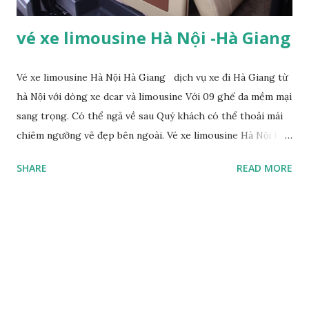
vé xe limousine Hà Nội -Hà Giang
Vé xe limousine Hà Nội Hà Giang dịch vụ xe đi Hà Giang từ
hà Nội với dòng xe dcar và limousine Với 09 ghế da mềm mại
sang trọng. Có thể ngả về sau Quý khách có thể thoải mái
chiêm ngưỡng vẻ đẹp bên ngoài. Vé xe limousine Hà Nội Hà
Giang Nội thất xe được bố trí đồng nhất và tiện lợi Wifi tốc
SHARE
READ MORE
độ cao Cổng USB sạc khỏi lo hết pin ngang trừng Dàn loa
âm thanh nổi, Tivi LED đáp ứng giải trí Quý khách mọi lúc
xe có cung cấp nước uống , khăn lạnh, đồ ăn nhẹ miễn phí.
Lịch trình xe Limousine đi Hà Giang: Xe Hà Nội – Hà Giang:
Giờ xuất bến: 7h00 Giờ đến : 14h00 Nơi xuất phát : Hoàn
Kiếm, Hà Nội Chú ý : có xe trung chuyển khu vực phố cổ Xe
Hà Giang– Hà Nội Giờ xuất bến: 14h30 Giờ đến : 22h00 Nơi
xuất phát : Bến xe Hà Giang Trả tại Hoàn Kiếm Hà Nộ Giá vé