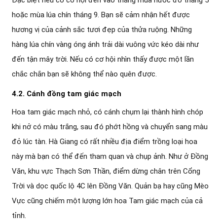
hoặc mùa lúa chín tháng 9. Bạn sẽ cảm nhận hết được
hương vị của cảnh sắc tươi đẹp của thửa ruộng. Những
hàng lúa chín vàng óng ánh trải dài vuông vức kéo dài như
đến tận mây trời. Nếu có cơ hội nhìn thấy được một lần
chắc chắn bạn sẽ không thể nào quên được.
4.2. Cánh đồng tam giác mạch
Hoa tam giác mạch nhỏ, có cánh chụm lại thành hình chóp
khi nở có màu trắng, sau đó phớt hồng và chuyển sang màu
đỏ lúc tàn. Hà Giang có rất nhiều địa điểm trồng loại hoa
này mà bạn có thể đến tham quan và chụp ảnh. Như ở Đồng
Văn, khu vực Thạch Sơn Thần, điểm dừng chân trên Cổng
Trời và dọc quốc lộ 4C lên Đồng Văn. Quản bạ hay cũng Mèo
Vực cũng chiếm một lượng lớn hoa Tam giác mạch của cả
tỉnh.