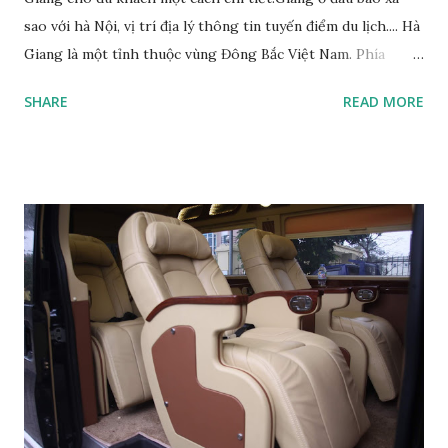
sao với hà Nội, vị trí địa lý thông tin tuyến điểm du lịch.... Hà
Giang là một tỉnh thuộc vùng Đông Bắc Việt Nam. Phía
Đông giáp tỉnh Cao Bằng, phía Tây giáp tỉnh Yên Bái và Lào
SHARE
READ MORE
Cai, phía Nam giáp tỉnh Tuyên Quang. Về phía Bắc, Hà Giang
giáp châu tự trị dân tộc Choang và Miêu Văn Sơn thuộc tỉnh
Vân Nam và địa cấp thị Bách Sắc thuộc tỉnh Quảng Tây của
Cộng hòa Nhân dân Trung Hoa. Hà Giang, địa danh du lịch
hấp dẫn thuộc vùng núi phía Bắc Việt Nam, là điểm đến
mang sắc thái của miền sơn cước núi rừng trùng điệp như
một bức tranh thủy mặc. Du khách sẽ không khỏi ngỡ
ngàng khi lạc mình giữa chốn thiên nhiên kỳ thú khi đến với
Hà Giang.Ha Giang Hà Giang là tỉnh có nhiều ngọn núi đá
cao và sông suối với địa hình phong phú được chia thành 3
vùng: Vùng cao núi đá phía bắc: Mằm sát chí tuyến bắc, có độ
dốc khá lớn, thung lũng và sông suối bị chia cắt nhiều. Nằm
...