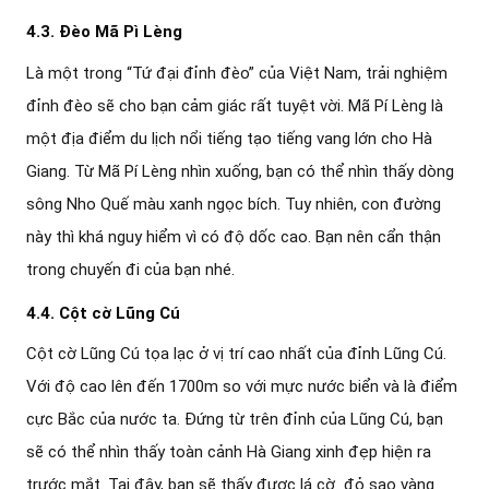
4.3. Đèo Mã Pì Lèng
Là một trong “Tứ đại đỉnh đèo” của Việt Nam, trải nghiệm
đỉnh đèo sẽ cho bạn cảm giác rất tuyệt vời. Mã Pí Lèng là
một địa điểm du lịch nổi tiếng tạo tiếng vang lớn cho Hà
Giang. Từ Mã Pí Lèng nhìn xuống, bạn có thể nhìn thấy dòng
sông Nho Quế màu xanh ngọc bích. Tuy nhiên, con đường
này thì khá nguy hiểm vì có độ dốc cao. Bạn nên cẩn thận
trong chuyến đi của bạn nhé.
4.4. Cột cờ Lũng Cú
Cột cờ Lũng Cú tọa lạc ở vị trí cao nhất của đỉnh Lũng Cú.
Với độ cao lên đến 1700m so với mực nước biển và là điểm
cực Bắc của nước ta. Đứng từ trên đỉnh của Lũng Cú, bạn
sẽ có thể nhìn thấy toàn cảnh Hà Giang xinh đẹp hiện ra
trước mắt. Tại đây, bạn sẽ thấy được lá cờ đỏ sao vàng