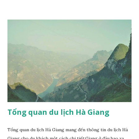
lịch Hà Giang Sapa. 09h00: Dừng nghỉ ngơi và chụp hình
đồi chè Tuyên Quang trên đường đi. 12h00: Quý khách ăn
trưa tại thành phố Hà Giang. Sau bữa trưa tiếp tục đi Đồng
Văn chiêm ngưỡng những cảnh đẹp kỳ thú của Công viên địa
chất Công viên đá Đồng Văn. 16h30: Đến bản Sủng Là tham
quan ngôi nhà Cổ của người H'mông với tường trình bằng
đất - nơi đã được sử dụng làm bối cảnh để quay bộ phim nhựa
" Chuyện của Pao " năm 2006 của đạo diễn Ngô Quang Hải
được chuyển thể từ truyện ngắn "T iếng đàn môi sau bờ rào
đá" của nhà văn Đỗ Bích Thủy đã giành được 4 giải Cán...
Tổng quan du lịch Hà Giang
Tổng quan du lịch Hà Giang mang đến thông tin du lịch Hà
Giang cho du khách một cách chi tiết:Giang ở đâu bao xa