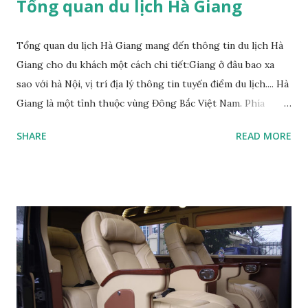
Tổng quan du lịch Hà Giang
Tổng quan du lịch Hà Giang mang đến thông tin du lịch Hà
Giang cho du khách một cách chi tiết:Giang ở đâu bao xa
sao với hà Nội, vị trí địa lý thông tin tuyến điểm du lịch.... Hà
Giang là một tỉnh thuộc vùng Đông Bắc Việt Nam. Phía
Đông giáp tỉnh Cao Bằng, phía Tây giáp tỉnh Yên Bái và Lào
SHARE
READ MORE
Cai, phía Nam giáp tỉnh Tuyên Quang. Về phía Bắc, Hà Giang
giáp châu tự trị dân tộc Choang và Miêu Văn Sơn thuộc tỉnh
Vân Nam và địa cấp thị Bách Sắc thuộc tỉnh Quảng Tây của
Cộng hòa Nhân dân Trung Hoa. Hà Giang, địa danh du lịch
hấp dẫn thuộc vùng núi phía Bắc Việt Nam, là điểm đến
mang sắc thái của miền sơn cước núi rừng trùng điệp như
một bức tranh thủy mặc. Du khách sẽ không khỏi ngỡ
ngàng khi lạc mình giữa chốn thiên nhiên kỳ thú khi đến với
Hà Giang.Ha Giang Hà Giang là tỉnh có nhiều ngọn núi đá