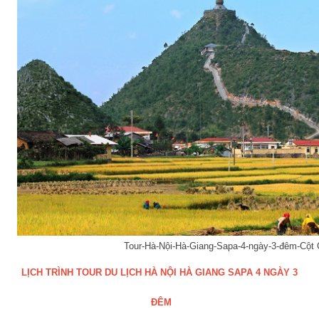
Tour-Hà-Nội-Hà-Giang-Sapa-4-ngày-3-đêm-Cột
LỊCH TRÌNH TOUR DU LỊCH HÀ NỘI HÀ GIANG SAPA 4 NGÀY 3
ĐÊM