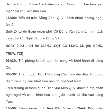
đã giành được 4 giải Cánh diều vàng. Chụp hình Hoa tam giác
mạch tại khu vực nhà Pao.
18h00:
Đến thị trấn Đồng Văn, Quý khách nhận phòng nghỉ,
ăn tối.
Buổi tối tự do tham quan phố Cổ Đồng Văn và nhâm nhi tách
cafe phố Cổ Nghỉ đêm tại Đồng Văn.
NGÀY 2:DU LỊCH HÀ GIANG -CỘT CỜ LŨNG CÚ (ĂN SÁNG,
TRƯA, TỐI)
06h30:
Trả phòng khách sạn, ăn sáng và khởi hành đi Lũng
Cú.
08h30:
Tham quan
Cột Cờ Lũng Cũ
- nơi địa đầu Tổ quốc,
điểm có vĩ độ cao nhất trên bản đồ của Việt Nam.
Trên đường đi tham quan Dinh vua Mèo Quý khách dừng chân
nghỉ ngơi và chụp hình hoa tam giác mạch tại khu vực Lũng
Táo.
10h00:
Tham quan dinh
Vua Mèo Vương Chính Đức
nằm