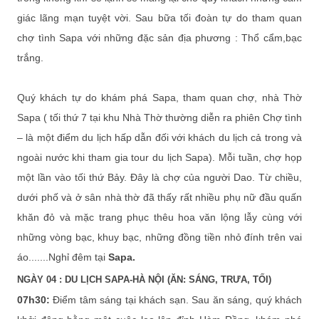
giác lãng mạn tuyệt vời. Sau bữa tối đoàn tự do tham quan
chợ tình Sapa với những đặc sản địa phương : Thổ cẩm,bạc
trắng.
Quý khách tự do khám phá Sapa, tham quan chợ, nhà Thờ
Sapa ( tối thứ 7 tại khu Nhà Thờ thường diễn ra phiên Chợ tình
– là một điểm du lịch hấp dẫn đối với khách du lịch cả trong và
ngoài nước khi tham gia tour du lịch Sapa). Mỗi tuần, chợ họp
một lần vào tối thứ Bảy. Ðây là chợ của người Dao. Từ chiều,
dưới phố và ở sân nhà thờ đã thấy rất nhiều phụ nữ đầu quấn
khăn đỏ và mặc trang phục thêu hoa văn lộng lẫy cùng với
những vòng bạc, khuy bạc, những đồng tiền nhỏ đính trên vai
áo.......Nghỉ đêm tại
Sapa.
NGÀY 04 : DU LỊCH SAPA-HÀ NỘI (ĂN: SÁNG, TRƯA, TỐI)
07h30:
Điểm tâm sáng tại khách sạn. Sau ăn sáng, quý khách