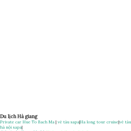
Giờ xuất bến: 7h00 Giờ đến : 14h00 Nơi xuất phát : Hoàn
Kiếm, Hà Nội Chú ý : có xe trung chuyển khu vực phố cổ Xe
Hà Giang– Hà Nội Giờ xuất bến: 14h30 Giờ đến : 22h00 Nơi
xuất phát : Bến xe Hà Giang Trả tại Hoàn Kiếm Hà Nộ Giá vé
xe limousine Hà Nội Hà Giang 380.000 / vé / lượt THANH
TOÁN : Quý khách thanh toán trước 100%
Du lịch Hà giang
Private car Hue To Bach Ma
|
vé tàu sapa
|
Ha long tour cruise
|
vé tàu
hà nội sapa
|