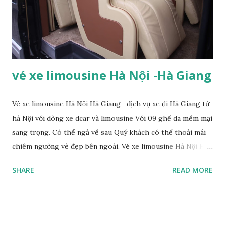
cao và sông suối với địa hình phong phú được chia thành 3
vùng: Vùng cao núi đá phía bắc: Mằm sát chí tuyến bắc, có độ
dốc khá lớn, thung lũng và sông suối bị chia cắt nhiều. Nằm
...
vé xe limousine Hà Nội -Hà Giang
Vé xe limousine Hà Nội Hà Giang dịch vụ xe đi Hà Giang từ
hà Nội với dòng xe dcar và limousine Với 09 ghế da mềm mại
sang trọng. Có thể ngả về sau Quý khách có thể thoải mái
chiêm ngưỡng vẻ đẹp bên ngoài. Vé xe limousine Hà Nội Hà
Giang Nội thất xe được bố trí đồng nhất và tiện lợi Wifi tốc
SHARE
READ MORE
độ cao Cổng USB sạc khỏi lo hết pin ngang trừng Dàn loa
âm thanh nổi, Tivi LED đáp ứng giải trí Quý khách mọi lúc
xe có cung cấp nước uống , khăn lạnh, đồ ăn nhẹ miễn phí.
Lịch trình xe Limousine đi Hà Giang: Xe Hà Nội – Hà Giang: