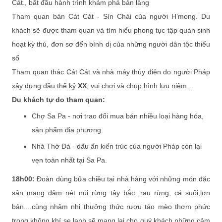
Cát., bắt đầu hành trình khám phá bản làng
Tham quan bản Cát Cát - Sín Chải của người H’mong. Du
khách sẽ được tham quan và tìm hiểu phong tục tập quán sinh
hoạt kỳ thú, đơn sơ đến bình dị của những người dân tộc thiểu
số
Tham quan thác Cát Cát và nhà máy thủy điện do người Pháp
xây dựng đầu thế kỷ
XX
, vui chơi và chụp hình lưu niệm…
Du khách tự do tham quan:
Chợ Sa Pa - nơi trao đổi mua bán nhiều loại hàng hóa,
sản phẩm địa phương.
Nhà Thờ Đá - dấu ấn kiến trúc của người Pháp còn lại
vẹn toàn nhất tại Sa Pa.
18h00:
Đoàn dùng bữa chiều tại nhà hàng với những món đặc
sản mang đậm nét núi rừng tây bắc: rau rừng, cá suối,lợn
bản....cùng nhâm nhi thưởng thức rượu táo mèo thơm phức
trong không khí se lạnh sẽ mang lại cho quý khách những cảm