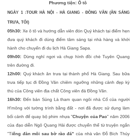
Phương tiện: Ô tô
NGÀY 1 :TOUR HÀ NỘI - HÀ GIANG - ĐỒNG VĂN (ĂN SÁNG
TRƯA, TỐI)
05h30:
Xe ô tô và hướng dẫn viên đón Quý khách tại điểm hẹn
đưa quý khách đi dùng điểm tâm sáng tại nhà hàng và khởi
hành cho chuyến đi du lịch Hà Giang Sapa.
09h00:
Dừng nghỉ ngơi và chụp hình đồi chè Tuyên Quang
trên đường đi.
12h00:
Quý khách ăn trưa tại thành phố Hà Giang. Sau bữa
trưa tiếp tục đi Đồng Văn chiêm ngưỡng những cảnh đẹp kỳ
thú của Công viên địa chất Công viên đá Đồng Văn.
16h30:
Đến bản Sủng Là tham quan ngôi nhà Cổ của người
H'mông với tường trình bằng đất - nơi đã được sử dụng làm
bối cảnh để quay bộ phim nhựa "
Chuyện của Pao
" năm 2006
của đạo diễn Ngô Quang Hải được chuyển thể từ truyện ngắn
"T
iếng đàn môi sau bờ rào đá"
của nhà văn Đỗ Bích Thủy