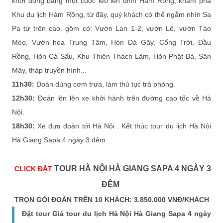
khởi động bằng một cuộc leo lên đỉnh Hàm Rồng, khám phá
Khu du lịch Hàm Rồng, từ đây, quý khách có thể ngắm nhìn Sa
Pa từ trên cao. gồm có: Vườn Lan 1-2, vườn Lê, vườn Táo
Mèo, Vườn hoa Trung Tâm, Hòn Đá Gãy, Cổng Trời, Đầu
Rồng, Hòn Cá Sấu, Khu Thiên Thách Lâm, Hòn Phật Bà, Sân
Mây, tháp truyền hình...
​11h30:
Đoàn dùng cơm trưa, làm thủ tục trả phòng.
12h30:
Đoàn lên lên xe khởi hành trên đường cao tốc về Hà
Nội.
18h30:
Xe đưa đoàn tới Hà Nội . Kết thúc tour du lịch Hà Nội
Hà Giang Sapa 4 ngày 3 đêm.
TOUR HÀ NỘI HÀ GIANG SAPA 4 NGÀY 3
CLICK ĐẶT
ĐÊM
TRỌN GÓI ĐOÀN TRÊN 10 KHÁCH: 3.850.000 VNĐ/KHÁCH
Đặt tour Giá tour du lịch Hà Nội Hà Giang Sapa 4 ngày