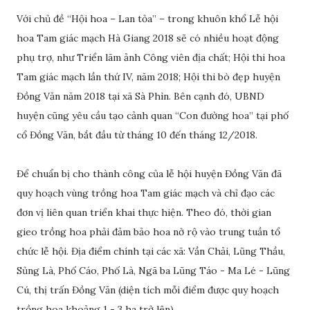
Với chủ đề “Hội hoa – Lan tỏa” – trong khuôn khổ Lễ hội
hoa Tam giác mạch Hà Giang 2018 sẽ có nhiều hoạt động
phụ trợ, như Triển lãm ảnh Công viên địa chất; Hội thi hoa
Tam giác mạch lần thứ IV, năm 2018; Hội thi bò đẹp huyện
Đồng Văn năm 2018 tại xã Sà Phìn. Bên cạnh đó, UBND
huyện cũng yêu cầu tạo cảnh quan “Con đường hoa” tại phố
cổ Đồng Văn, bắt đầu từ tháng 10 đến tháng 12/2018.
Để chuẩn bị cho thành công của lễ hội huyện Đồng Văn đã
quy hoạch vùng trồng hoa Tam giác mạch và chỉ đạo các
đơn vị liên quan triển khai thực hiện. Theo đó, thời gian
gieo trồng hoa phải đảm bảo hoa nở rộ vào trung tuần tổ
chức lễ hội. Địa điểm chính tại các xã: Vần Chải, Lũng Thầu,
Sủng Là, Phố Cáo, Phố Là, Ngã ba Lũng Táo - Ma Lé - Lũng
Cú, thị trấn Đồng Văn (diện tích mỗi điểm được quy hoạch
trồng hoa khoảng 1 - 3 ha trở lên).