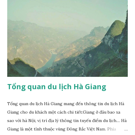
trưa tại thành phố Hà Giang. Sau bữa trưa tiếp tục đi Đồng
Văn chiêm ngưỡng những cảnh đẹp kỳ thú của Công viên địa
chất Công viên đá Đồng Văn. 16h30: Đến bản Sủng Là tham
quan ngôi nhà Cổ của người H'mông với tường trình bằng
đất - nơi đã được sử dụng làm bối cảnh để quay bộ phim nhựa
" Chuyện của Pao " năm 2006 của đạo diễn Ngô Quang Hải
được chuyển thể từ truyện ngắn "T iếng đàn môi sau bờ rào
đá" của nhà văn Đỗ Bích Thủy đã giành được 4 giải Cán...
Tổng quan du lịch Hà Giang
Tổng quan du lịch Hà Giang mang đến thông tin du lịch Hà
Giang cho du khách một cách chi tiết:Giang ở đâu bao xa
sao với hà Nội, vị trí địa lý thông tin tuyến điểm du lịch.... Hà
Giang là một tỉnh thuộc vùng Đông Bắc Việt Nam. Phía