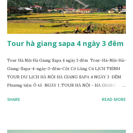
Tour hà giang sapa 4 ngày 3 đêm
Tour Hà Nội Hà Giang Sapa 4 ngày 3 đêm Tour-Hà-Nội-Hà-
Giang-Sapa-4-ngày-3-đêm-Cột Cờ Lũng Cú LỊCH TRÌNH
TOUR DU LỊCH HÀ NỘI HÀ GIANG SAPA 4 NGÀY 3 ĐÊM
Phương tiện: Ô tô NGÀY 1 :TOUR HÀ NỘI - HÀ GIANG -
ĐỒNG VĂN (ĂN SÁNG TRƯA, TỐI) 05h30: Xe ô tô và hướng
SHARE
READ MORE
dẫn viên đón Quý khách tại điểm hẹn đưa quý khách đi dùng
điểm tâm sáng tại nhà hàng và khởi hành cho chuyến đi du
lịch Hà Giang Sapa. 09h00: Dừng nghỉ ngơi và chụp hình
đồi chè Tuyên Quang trên đường đi. 12h00: Quý khách ăn