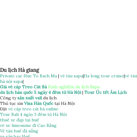
Du lịch Hà giang
Private car Hue To Bach Ma
|
vé tàu sapa
|
Ha long tour cruise
|
vé tàu
hà nội sapa
|
Giá vé cáp Treo Cát Bà
Kinh nghiệm du lịch Sapa
du lịch hàn quốc 5 ngày 4 đêm từ Hà Nội
|
Tour Úc tết Âm Lịch
Công ty
sản xuất vali
du lịch
Thủ tục xin
Visa Hàn Quốc
tại Hà Nội
Đặt
vé cáp treo cát bà online
Tour Bali 4 ngày 3 đêm từ Hà Nội
thuê xe đạp tại huế
vé xe limousine đi Cao Bằng
Vé tàu huế đà nẵng
xe sân bay Huế