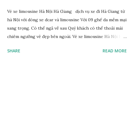
Vé xe limousine Hà Nội Hà Giang dịch vụ xe đi Hà Giang từ
hà Nội với dòng xe dcar và limousine Với 09 ghế da mềm mại
sang trọng. Có thể ngả về sau Quý khách có thể thoải mái
chiêm ngưỡng vẻ đẹp bên ngoài. Vé xe limousine Hà Nội Hà
Giang Nội thất xe được bố trí đồng nhất và tiện lợi Wifi tốc
SHARE
READ MORE
độ cao Cổng USB sạc khỏi lo hết pin ngang trừng Dàn loa
âm thanh nổi, Tivi LED đáp ứng giải trí Quý khách mọi lúc
xe có cung cấp nước uống , khăn lạnh, đồ ăn nhẹ miễn phí.
Lịch trình xe Limousine đi Hà Giang: Xe Hà Nội – Hà Giang:
Giờ xuất bến: 7h00 Giờ đến : 14h00 Nơi xuất phát : Hoàn
Kiếm, Hà Nội Chú ý : có xe trung chuyển khu vực phố cổ Xe
Hà Giang– Hà Nội Giờ xuất bến: 14h30 Giờ đến : 22h00 Nơi
xuất phát : Bến xe Hà Giang Trả tại Hoàn Kiếm Hà Nộ Giá vé
xe limousine Hà Nội Hà Giang 380.000 / vé / lượt THANH
TOÁN : Quý khách thanh toán trước 100%