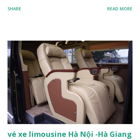
Đông giáp tỉnh Cao Bằng, phía Tây giáp tỉnh Yên Bái và Lào
SHARE
READ MORE
Cai, phía Nam giáp tỉnh Tuyên Quang. Về phía Bắc, Hà Giang
giáp châu tự trị dân tộc Choang và Miêu Văn Sơn thuộc tỉnh
Vân Nam và địa cấp thị Bách Sắc thuộc tỉnh Quảng Tây của
Cộng hòa Nhân dân Trung Hoa. Hà Giang, địa danh du lịch
hấp dẫn thuộc vùng núi phía Bắc Việt Nam, là điểm đến
mang sắc thái của miền sơn cước núi rừng trùng điệp như
một bức tranh thủy mặc. Du khách sẽ không khỏi ngỡ
ngàng khi lạc mình giữa chốn thiên nhiên kỳ thú khi đến với
Hà Giang.Ha Giang Hà Giang là tỉnh có nhiều ngọn núi đá
cao và sông suối với địa hình phong phú được chia thành 3
vùng: Vùng cao núi đá phía bắc: Mằm sát chí tuyến bắc, có độ
dốc khá lớn, thung lũng và sông suối bị chia cắt nhiều. Nằm
...
vé xe limousine Hà Nội -Hà Giang