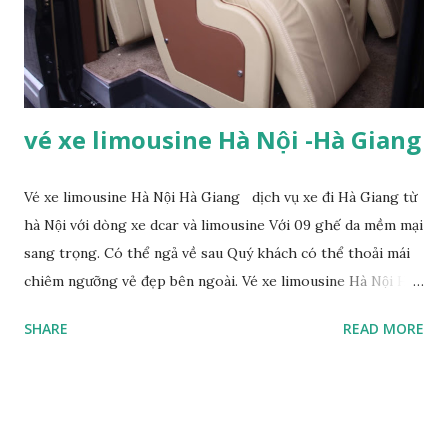
vùng: Vùng cao núi đá phía bắc: Mằm sát chí tuyến bắc, có độ
dốc khá lớn, thung lũng và sông suối bị chia cắt nhiều. Nằm
...
vé xe limousine Hà Nội -Hà Giang
Vé xe limousine Hà Nội Hà Giang dịch vụ xe đi Hà Giang từ
hà Nội với dòng xe dcar và limousine Với 09 ghế da mềm mại
sang trọng. Có thể ngả về sau Quý khách có thể thoải mái
chiêm ngưỡng vẻ đẹp bên ngoài. Vé xe limousine Hà Nội Hà
Giang Nội thất xe được bố trí đồng nhất và tiện lợi Wifi tốc
SHARE
READ MORE
độ cao Cổng USB sạc khỏi lo hết pin ngang trừng Dàn loa
âm thanh nổi, Tivi LED đáp ứng giải trí Quý khách mọi lúc
xe có cung cấp nước uống , khăn lạnh, đồ ăn nhẹ miễn phí.
Lịch trình xe Limousine đi Hà Giang: Xe Hà Nội – Hà Giang: