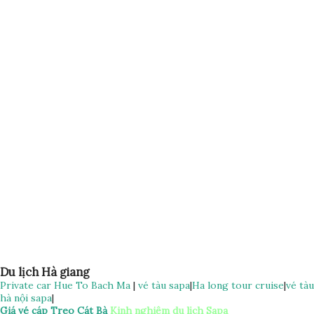
Giờ xuất bến: 7h00 Giờ đến : 14h00 Nơi xuất phát : Hoàn
Kiếm, Hà Nội Chú ý : có xe trung chuyển khu vực phố cổ Xe
Hà Giang– Hà Nội Giờ xuất bến: 14h30 Giờ đến : 22h00 Nơi
xuất phát : Bến xe Hà Giang Trả tại Hoàn Kiếm Hà Nộ Giá vé
xe limousine Hà Nội Hà Giang 380.000 / vé / lượt THANH
TOÁN : Quý khách thanh toán trước 100%
Du lịch Hà giang
Private car Hue To Bach Ma
|
vé tàu sapa
|
Ha long tour cruise
|
vé tàu
hà nội sapa
|
Giá vé cáp Treo Cát Bà
Kinh nghiệm du lịch Sapa