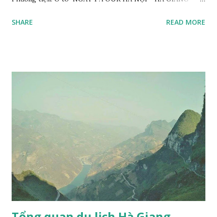
ĐỒNG VĂN (ĂN SÁNG TRƯA, TỐI) 05h30: Xe ô tô và hướng
SHARE
READ MORE
dẫn viên đón Quý khách tại điểm hẹn đưa quý khách đi dùng
điểm tâm sáng tại nhà hàng và khởi hành cho chuyến đi du
lịch Hà Giang Sapa. 09h00: Dừng nghỉ ngơi và chụp hình
đồi chè Tuyên Quang trên đường đi. 12h00: Quý khách ăn
trưa tại thành phố Hà Giang. Sau bữa trưa tiếp tục đi Đồng
Văn chiêm ngưỡng những cảnh đẹp kỳ thú của Công viên địa
chất Công viên đá Đồng Văn. 16h30: Đến bản Sủng Là tham
quan ngôi nhà Cổ của người H'mông với tường trình bằng
đất - nơi đã được sử dụng làm bối cảnh để quay bộ phim nhựa
" Chuyện của Pao " năm 2006 của đạo diễn Ngô Quang Hải
được chuyển thể từ truyện ngắn "T iếng đàn môi sau bờ rào
đá" của nhà văn Đỗ Bích Thủy đã giành được 4 giải Cán...
Tổng quan du lịch Hà Giang