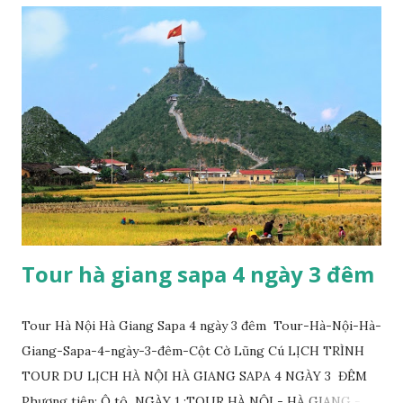
Tour hà giang sapa 4 ngày 3 đêm
Tour Hà Nội Hà Giang Sapa 4 ngày 3 đêm Tour-Hà-Nội-Hà-
Giang-Sapa-4-ngày-3-đêm-Cột Cờ Lũng Cú LỊCH TRÌNH
TOUR DU LỊCH HÀ NỘI HÀ GIANG SAPA 4 NGÀY 3 ĐÊM
Phương tiện: Ô tô NGÀY 1 :TOUR HÀ NỘI - HÀ GIANG -