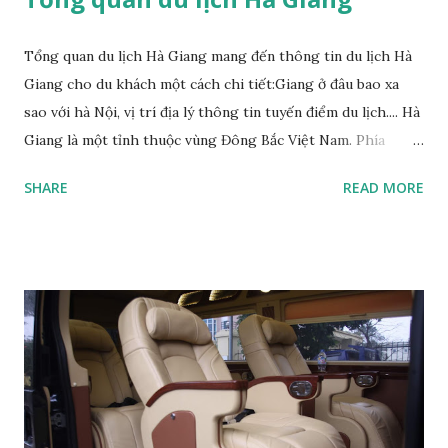
Tổng quan du lịch Hà Giang mang đến thông tin du lịch Hà
Giang cho du khách một cách chi tiết:Giang ở đâu bao xa
sao với hà Nội, vị trí địa lý thông tin tuyến điểm du lịch.... Hà
Giang là một tỉnh thuộc vùng Đông Bắc Việt Nam. Phía
Đông giáp tỉnh Cao Bằng, phía Tây giáp tỉnh Yên Bái và Lào
SHARE
READ MORE
Cai, phía Nam giáp tỉnh Tuyên Quang. Về phía Bắc, Hà Giang
giáp châu tự trị dân tộc Choang và Miêu Văn Sơn thuộc tỉnh
Vân Nam và địa cấp thị Bách Sắc thuộc tỉnh Quảng Tây của
Cộng hòa Nhân dân Trung Hoa. Hà Giang, địa danh du lịch
hấp dẫn thuộc vùng núi phía Bắc Việt Nam, là điểm đến
mang sắc thái của miền sơn cước núi rừng trùng điệp như
một bức tranh thủy mặc. Du khách sẽ không khỏi ngỡ
ngàng khi lạc mình giữa chốn thiên nhiên kỳ thú khi đến với
Hà Giang.Ha Giang Hà Giang là tỉnh có nhiều ngọn núi đá
cao và sông suối với địa hình phong phú được chia thành 3